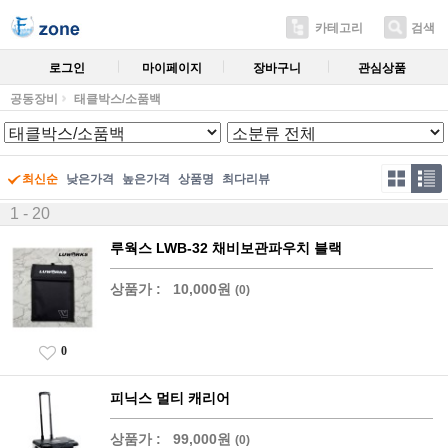
카테고리
검색
로그인
마이페이지
장바구니
관심상품
공동장비
태클박스/소품백
최신순
낮은가격
높은가격
상품명
최다리뷰
1 - 20
루웍스 LWB-32 채비보관파우치 블랙
상품가 :
10,000원
(0)
0
피닉스 멀티 캐리어
상품가 :
99,000원
(0)