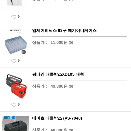
0
엠제이피닉스 63구 에기이너케이스
상품가 :
11,000원
(0)
0
씨타임 태클박스XD105 대형
상품가 :
49,800원
(0)
0
메이호 태클박스 (VS-7040)
상품가 :
48,000원
(0)