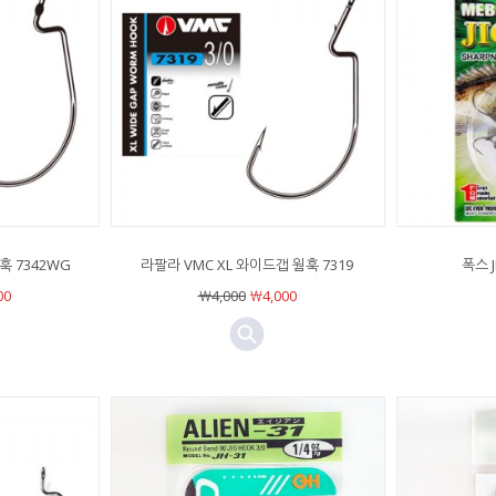
훅 7342WG
라팔라 VMC XL 와이드갭 웜훅 7319
폭스 
00
￦4,000
￦4,000