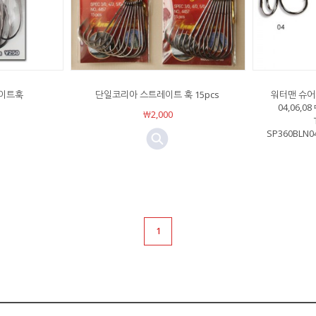
이트훅
단일코리아 스트레이트 훅 15pcs
워터맨 슈어
04,06,08
￦2,000
SP360BLN04
1