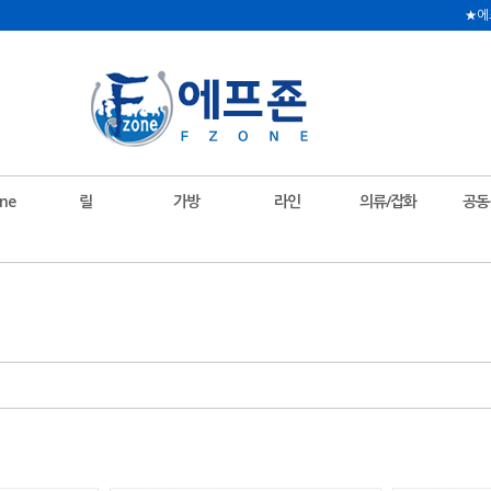
★에
ne
릴
가방
라인
의류/잡화
공동