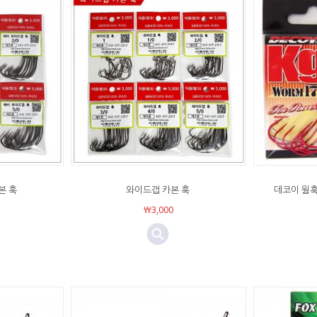
본 훅
와이드갭 카본 훅
데코이 웜훅 
￦3,000