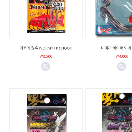
데코이 웜훅 WORM17 Kg HOOK
다미끼 바이퍼 와이
￦3,500
￦4,000