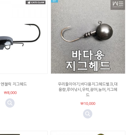
5 엔젤릭 지그헤드
우리들이야기,바다용지그헤드벌크,대
용량,루어낚시,우럭,광어,농어,지그헤
￦8,000
드
￦10,000