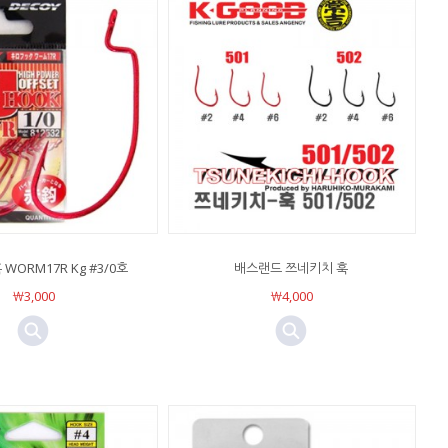
WORM17R Kg #3/0호
배스랜드 쯔네키치 훅
￦3,000
￦4,000