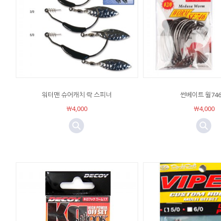
워터맨 슈어캐치 락 스피너
썬베이트 웜74
￦4,000
￦4,000