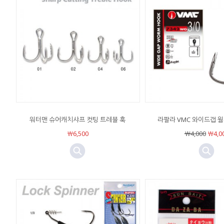
워터맨 슈어캐치샤프 컷팅 트레블 훅
라팔라 VMC 와이드갭 웜
￦6,500
￦4,000
￦4,0