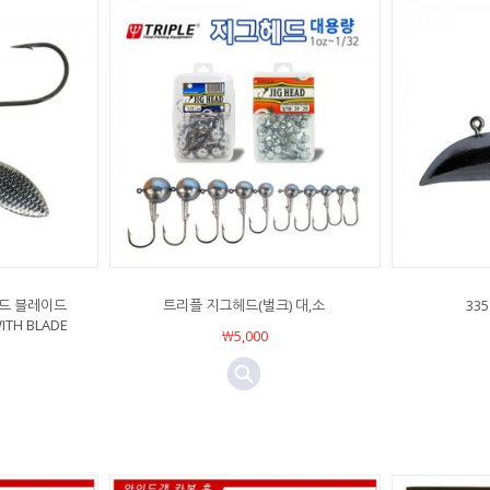
위드 블레이드
트리플 지그헤드(벌크) 대,소
33
WITH BLADE
￦5,000