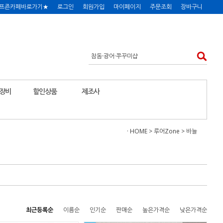
프죤카페바로가기★
로그인
회원가입
마이페이지
주문조회
장바구니
장비
할인상품
제조사
· HOME
>
루어Zone
>
바늘
최근등록순
이름순
인기순
판매순
높은가격순
낮은가격순