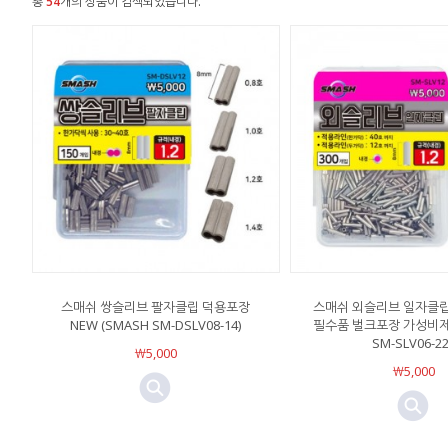
총
54
개의 상품이 검색되었습니다.
스매쉬 쌍슬리브 팔자클립 덕용포장
스매쉬 외슬리브 일자클
NEW (SMASH SM-DSLV08-14)
필수품 벌크포장 가성비제품
SM-SLV06-22
￦5,000
￦5,000