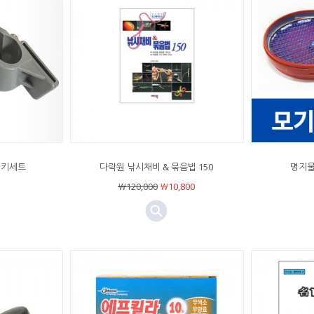
 키세트
다락원 낚시채비 & 묶음법 150
명지물
￦120,000
￦10,800