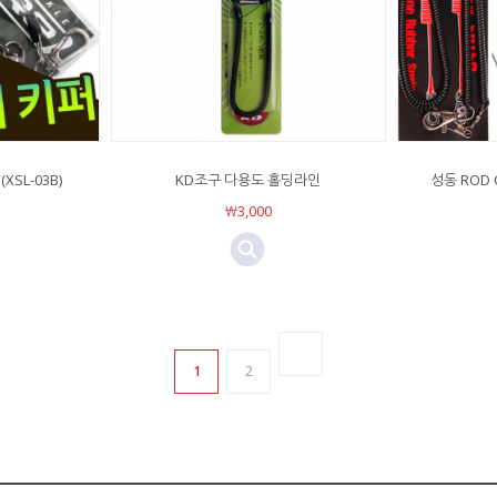
SL-03B)
KD조구 다용도 홀딩라인
성동 ROD
￦3,000
1
2