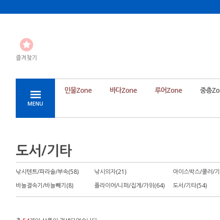
즐겨찾기
민물Zone
바다Zone
루어Zone
중층Zo
MENU
도서/기타
낚시텐트/파라솔/부속(58)
낚시의자(21)
아이스박스/쿨러/기포
바늘결속기/바늘빼기(8)
플라이어/니퍼/집게/가위(64)
도서/기타(54)