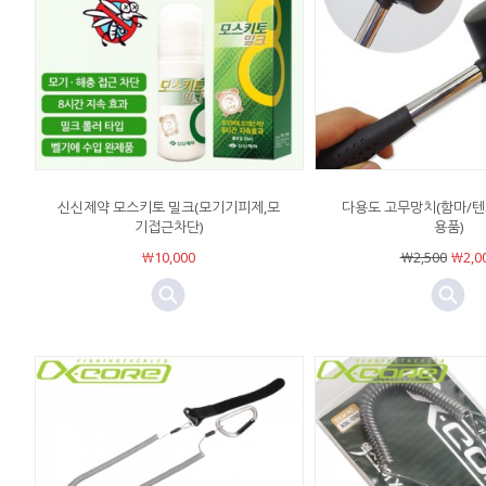
신신제약 모스키토 밀크(모기기피제,모
다용도 고무망치(함마/
기접근차단)
용품)
￦10,000
￦2,500
￦2,0