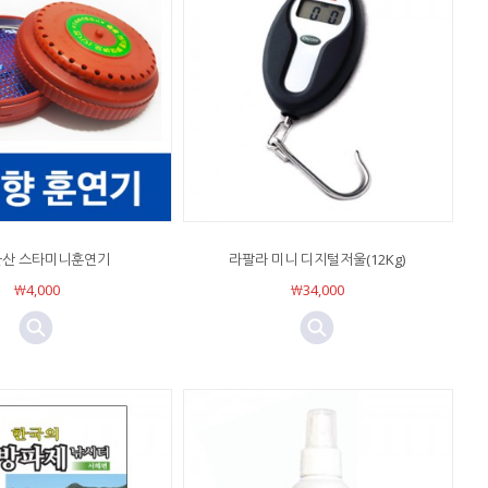
산 스타미니훈연기
라팔라 미니 디지털저울(12Kg)
￦4,000
￦34,000