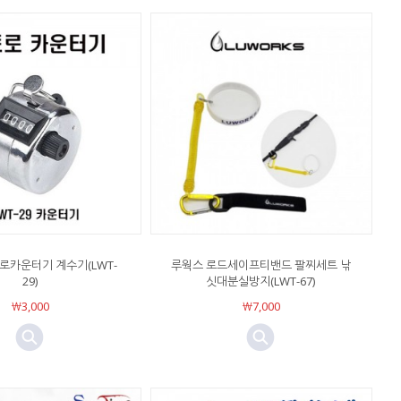
로카운터기 계수기(LWT-
루웍스 로드세이프티밴드 팔찌세트 낚
29)
싯대분실방지(LWT-67)
￦3,000
￦7,000