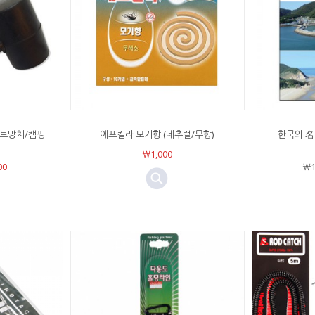
텐트망치/캠핑
에프킬라 모기향 (네추럴/무향)
한국의 名
￦1,000
00
￦1