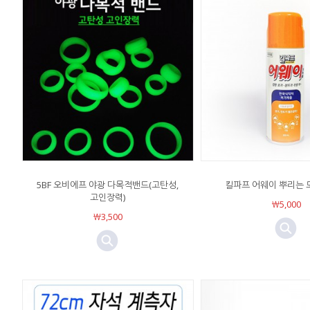
5BF 오비에프 야광 다목적밴드(고탄성,
킬파프 어웨이 뿌리는
고인장력)
￦5,000
￦3,500