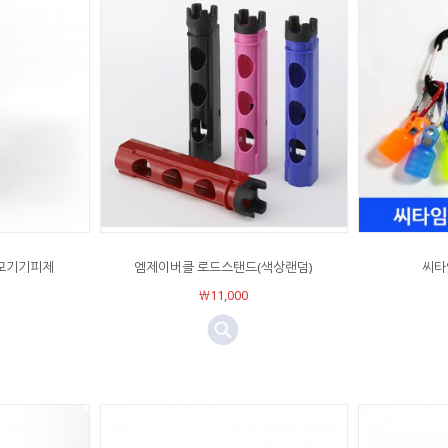
 모기기피제
엠제이버클 로드스탠드(색상랜덤)
씨타
￦11,000