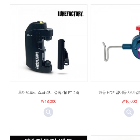
루어팩토리 쇼크리더 결속기(LFT-24)
해동 HDF 집어등 채비걸이(
￦18,000
￦16,000