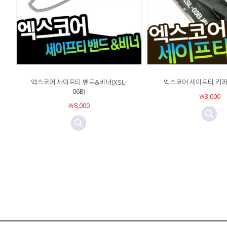
엑스코어 세이프티 밴드&비너(XSL-
엑스코어 세이프티 키퍼(X
06B)
￦3,000
￦8,000