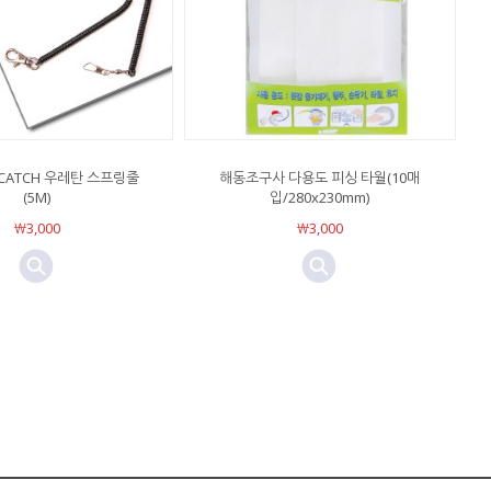
 CATCH 우레탄 스프링줄
해동조구사 다용도 피싱 타월(10매
(5M)
입/280x230mm)
￦3,000
￦3,000