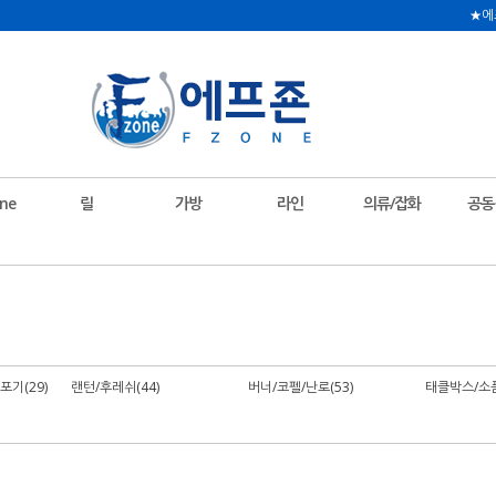
★에
ne
릴
가방
라인
의류/잡화
공동
기(29)
랜턴/후레쉬(44)
버너/코펠/난로(53)
태클박스/소품