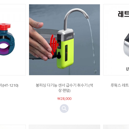
HT-1210)
봉피싱 다기능 센서 급수기 취수기 (색
루웍스 레트
상 랜덤)
￦28,000