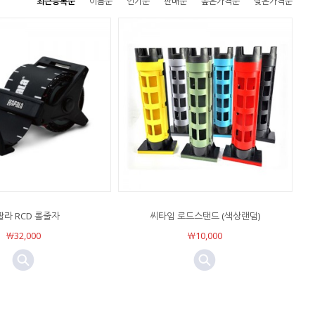
최근등록순
이름순
인기순
판매순
높은가격순
낮은가격순
팔라 RCD 롤줄자
씨타임 로드스탠드 (색상랜덤)
￦32,000
￦10,000