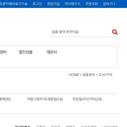
프죤카페바로가기★
로그인
회원가입
마이페이지
주문조회
장바구니
장비
할인상품
제조사
· HOME
>
공동장비
>
도서/기타
백(95)
떡밥그릇주걱/계량컵(16)
핀온릴/라인커터(29)