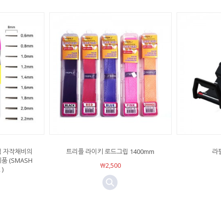
립 자작채비의
트리플 라이키 로드그립 1400mm
라
 (SMASH
￦2,500
 )