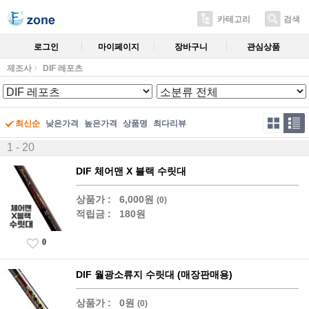
카테고리
검색
로그인
마이페이지
장바구니
관심상품
제조사
DIF 레포츠
최신순
낮은가격
높은가격
상품명
최다리뷰
1 - 20
DIF 체어맨 X 블랙 수릿대
상품가 :
6,000원
(0)
적립금 :
180원
0
DIF 월광소류지 수릿대 (매장판매용)
상품가 :
0원
(0)