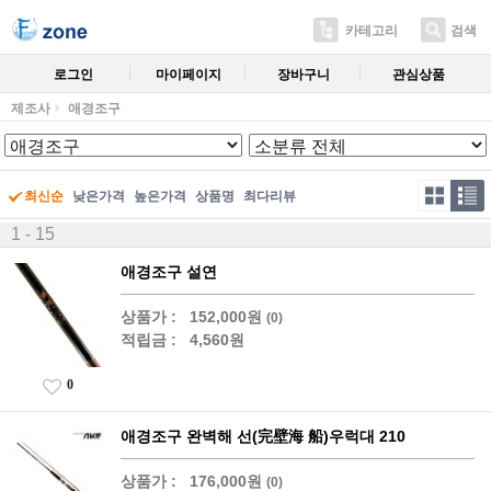
카테고리
검색
로그인
마이페이지
장바구니
관심상품
제조사
애경조구
최신순
낮은가격
높은가격
상품명
최다리뷰
1 - 15
애경조구 설연
상품가 :
152,000원
(0)
적립금 :
4,560원
0
애경조구 완벽해 선(完壁海 船)우럭대 210
상품가 :
176,000원
(0)