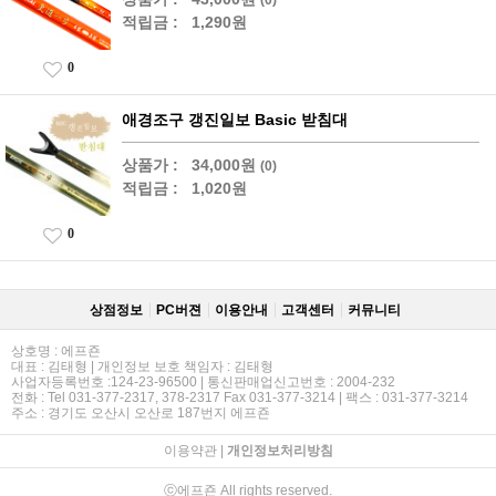
적립금 :
1,290원
0
애경조구 갱진일보 Basic 받침대
상품가 :
34,000원
(0)
적립금 :
1,020원
0
상점정보
PC버젼
이용안내
고객센터
커뮤니티
상호명 : 에프죤
대표 : 김태형 | 개인정보 보호 책임자 : 김태형
사업자등록번호 :124-23-96500 | 통신판매업신고번호 : 2004-232
전화 : Tel 031-377-2317, 378-2317 Fax 031-377-3214 | 팩스 : 031-377-3214
주소 : 경기도 오산시 오산로 187번지 에프죤
이용약관
|
개인정보처리방침
ⓒ에프죤 All rights reserved.