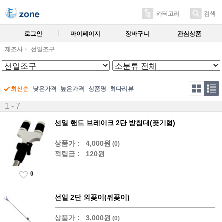
카테고리
검색
로그인
마이페이지
장바구니
관심상품
제조사
선일조구
최신순
낮은가격
높은가격
상품명
최다리뷰
1 - 7
선일 핸드 브레이크 2단 받침대(꽂기형)
상품가 :
4,000원
(0)
적립금 :
120원
0
선일 2단 외꽂이(뒤꽂이)
상품가 :
3,000원
(0)