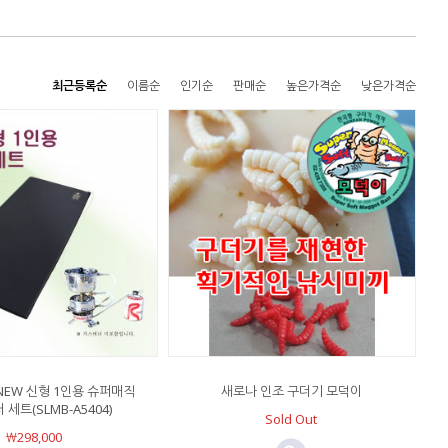
최근등록순
이름순
인기순
판매순
높은가격순
낮은가격순
EW 신형 1인용 슈퍼매직
새로나 인조 구더기 모덕이
 세트(SLMB-A5404)
Sold Out
￦298,000