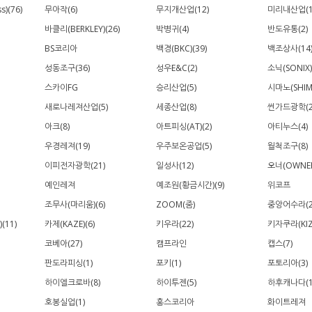
)(76)
무아작(6)
무지개산업(12)
미리내산업(1
바클리(BERKLEY)(26)
박병귀(4)
반도유통(2)
BS코리아
백경(BKC)(39)
백조상사(14
성동조구(36)
성우E&C(2)
소닉(SONIX)
스카이FG
승리산업(5)
시마노(SHIM
새로나레져산업(5)
세종산업(8)
썬가드광학(2
아크(8)
아트피싱(AT)(2)
아티누스(4)
우경레져(19)
우주보온공업(5)
월척조구(8)
이피전자광학(21)
일성사(12)
오너(OWNER
예인레져
예조원(황금시간)(9)
위코프
조무사(마리움)(6)
ZOOM(줌)
중앙어수라(2
(11)
카제(KAZE)(6)
키우라(22)
키자쿠라(KIZ
코베아(27)
캠프라인
캡스(7)
판도라피싱(1)
포키(1)
포토리아(3)
하이엘크로바(8)
하이투젠(5)
하후캐나다(1
호봉실업(1)
홍스코리아
화이트레져