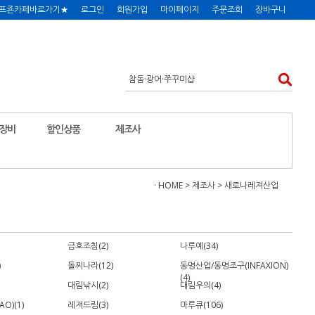
프죤카페바로가기★
로그인
회원가입
마이페이지
주문조회
장바구니
장비
할인상품
제조사
· HOME
>
제조사
>
새로나레져산업
금호조침(2)
나루예(34)
)
돌찌나라(12)
동명산업/동명조구(INFAXION)
(4)
대림낚시(2)
대림우의(4)
O)(1)
레져드림(3)
마루큐(106)