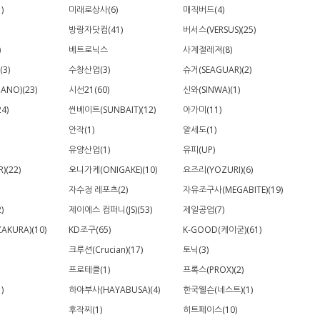
)
미래로상사(6)
매직버드(4)
방랑자닷컴(41)
버서스(VERSUS)(25)
)
베트로닉스
사계절레져(8)
(3)
수창산업(3)
슈거(SEAGUAR)(2)
ANO)(23)
시선21(60)
신와(SINWA)(1)
4)
썬베이트(SUNBAIT)(12)
아가미(11)
안작(1)
알세도(1)
유양산업(1)
유피(UP)
)(22)
오니가케(ONIGAKE)(10)
요즈리(YOZURI)(6)
자수정 레포츠(2)
자유조구사(MEGABITE)(19)
)
제이에스 컴퍼니(JS)(53)
제일공업(7)
AKURA)(10)
KD조구(65)
K-GOOD(케이굳)(61)
크루션(Crucian)(17)
토닉(3)
프로테클(1)
프록스(PROX)(2)
)
하야부사(HAYABUSA)(4)
한국웰슨(네스트)(1)
후작찌(1)
히트페이스(10)