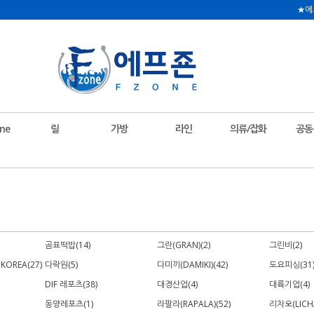
★에
ne
릴
가방
라인
의류/잡화
공동
곰표떡밥(14)
그란(GRAN)(2)
그린비(2)
 KOREA(27)
다락원(5)
다미끼(DAMIKI)(42)
도요피싱(31
DIF 레포츠(38)
대경산업(4)
대륙기업(4)
동양레포츠(1)
라팔라(RAPALA)(52)
리차오(LICHA