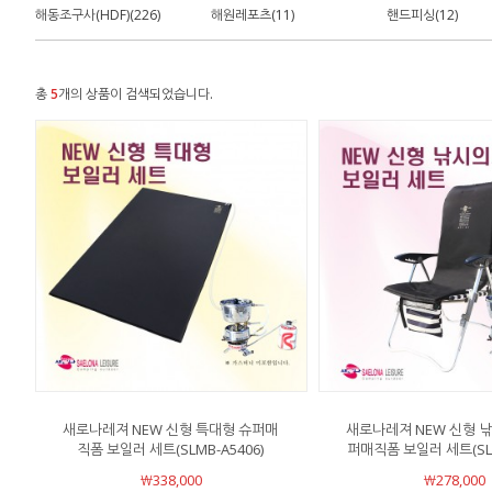
해동조구사(HDF)(226)
해원레포츠(11)
핸드피싱(12)
총
5
개의 상품이 검색되었습니다.
새로나레져 NEW 신형 특대형 슈퍼매
새로나레져 NEW 신형 
직폼 보일러 세트(SLMB-A5406)
퍼매직폼 보일러 세트(SLM
￦338,000
￦278,000