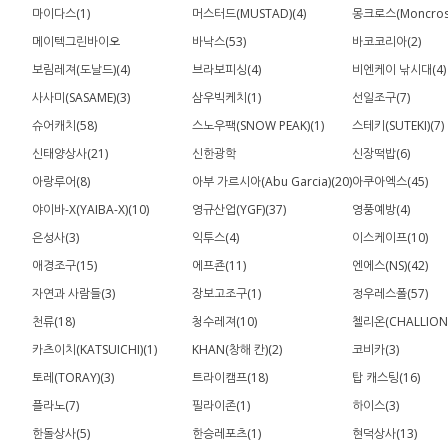
마이다스(1)
머스터드(MUSTAD)(4)
몽크로스(Moncross
메이텍그린바이오
바낙스(53)
바코코리아(2)
보림레져(도날드)(4)
브라보피싱(4)
비엔케이 낚시대(4)
사사미(SASAME)(3)
삼우빅케치(1)
선일조구(7)
슈어캐치(58)
스노우팩(SNOW PEAK)(1)
스테키(SUTEKI)(7)
신태양상사(21)
신한광학
신장떡밥(6)
아랑루어(8)
아부 가르시아(Abu Garcia)(20)
아쿠아엑스(45)
야이바-X(YAIBA-X)(10)
영규산업(YGF)(37)
영풍예방(4)
은성사(3)
익투스(4)
이스케이프(10)
애경조구(15)
에프죤(11)
엔에스(NS)(42)
자연과 사람들(3)
장보고조구(1)
정우레스폴(57)
천류(18)
청수레져(10)
첼리온(CHALLION)
카츠이치(KATSUICHI)(1)
KHAN(창해 칸)(2)
코비카(3)
토레(TORAY)(3)
트라이캠프(18)
탑 캐스팅(16)
플라노(7)
필라이존(1)
하이스(3)
한돌상사(5)
한승레포츠(1)
현덕상사(13)