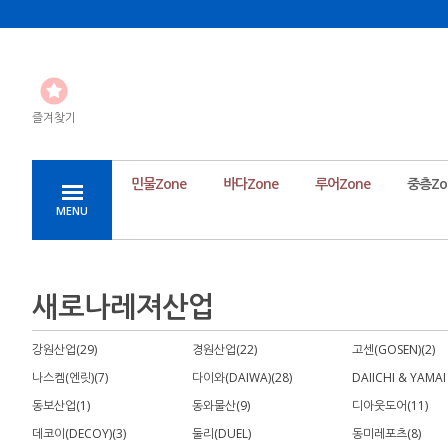
즐겨찾기
민물Zone
바다Zone
루어Zone
중층Zo
MENU
새로나레져산업
강원산업(29)
경원산업(22)
고센(GOSEN)(2)
나스켐(엔릿)(7)
다이와(DAIWA)(28)
DAIICHI & YAMAI
동보산업(1)
동와물산(9)
디아웃도어(11)
데코이(DECOY)(3)
둘리(DUEL)
동미레포츠(8)