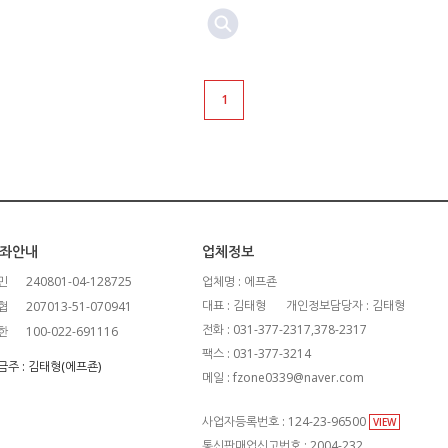
1
좌안내
업체정보
민
240801-04-128725
업체명 : 에프죤
대표 : 김태형
개인정보담당자 : 김태형
협
207013-51-070941
전화 : 031-377-2317,378-2317
한
100-022-691116
팩스 : 031-377-3214
금주 : 김태형(에프죤)
메일 : fzone0339@naver.com
사업자등록번호 : 124-23-96500
VIEW
통신판매업신고번호 : 2004-232