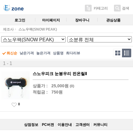
카테고리
검색
로그인
마이페이지
장바구니
관심상품
제조사
스노우팩(SNOW PEAK)
최신순
낮은가격
높은가격
상품명
최다리뷰
1 - 1
스노우피크 눈봉우리 핀온릴Ⅱ
상품가 :
25,000원
(0)
적립금 :
750원
0
상점정보
PC버젼
이용안내
고객센터
커뮤니티